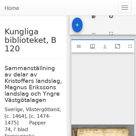
Home
Togg
navig
1
Kungliga
biblioteket, B
Mirador
Kungliga biblioteket, B 120
120
viewer
Sammanställning
av delar av
Kristoffers landslag,
Magnus Erikssons
landslag och Yngre
Västgötalagen
Sverige, Västergötland,
[c. 1464], [c. 1474-
1475]
Papper
74, i' blad