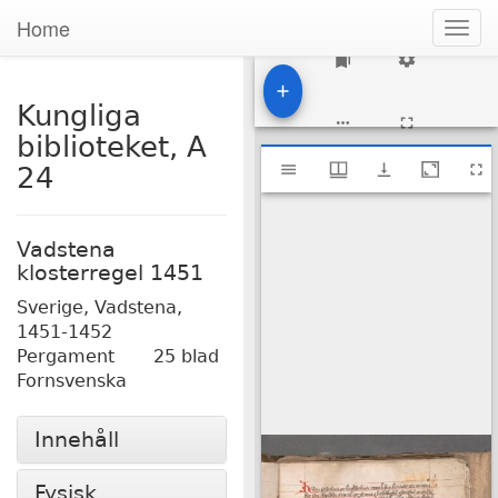
Home
Togg
navig
1
Kungliga
biblioteket, A
Mirador
Kungliga biblioteket, A 24
24
viewer
Vadstena
klosterregel 1451
Sverige, Vadstena,
1451-1452
Pergament
25 blad
Fornsvenska
Innehåll
Fysisk