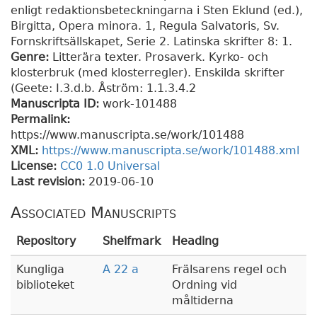
enligt redaktionsbeteckningarna i Sten Eklund (ed.),
Birgitta, Opera minora. 1, Regula Salvatoris, Sv.
Fornskriftsällskapet, Serie 2. Latinska skrifter 8: 1.
Genre:
Litterära texter. Prosaverk. Kyrko- och
klosterbruk (med klosterregler). Enskilda skrifter
(Geete: I.3.d.b. Åström: 1.1.3.4.2
Manuscripta ID:
work-101488
Permalink:
https://www.manuscripta.se/work/101488
XML:
https://www.manuscripta.se/work/101488.xml
License:
CC0 1.0 Universal
Last revision:
2019-06-10
Associated Manuscripts
Repository
Shelfmark
Heading
Kungliga
A 22 a
Frälsarens regel och
biblioteket
Ordning vid
måltiderna