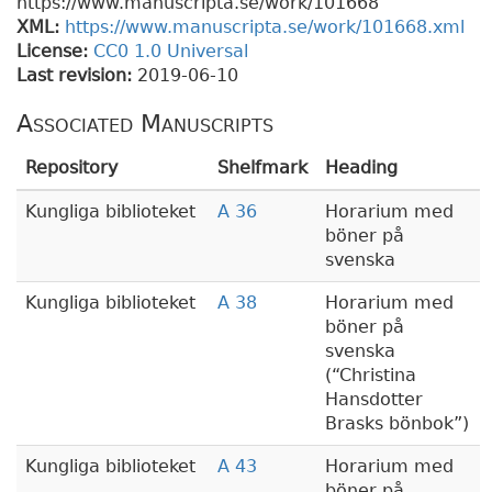
https://www.manuscripta.se/work/101668
XML:
https://www.manuscripta.se/work/101668.xml
License:
CC0 1.0 Universal
Last revision:
2019-06-10
Associated Manuscripts
Repository
Shelfmark
Heading
Kungliga biblioteket
A 36
Horarium med
böner på
svenska
Kungliga biblioteket
A 38
Horarium med
böner på
svenska
(
Christina
Hansdotter
Brasks bönbok
)
Kungliga biblioteket
A 43
Horarium med
böner på