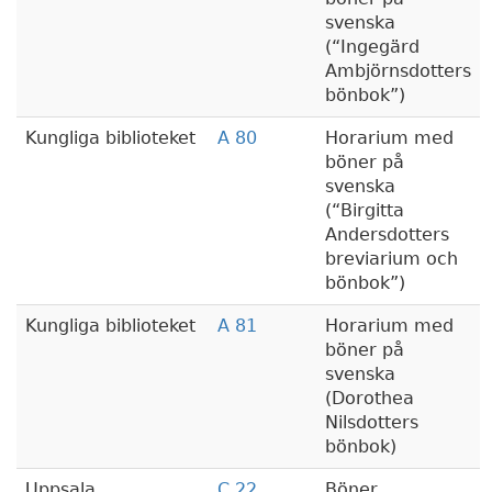
svenska
(
Ingegärd
Ambjörnsdotters
bönbok
)
Kungliga biblioteket
A 80
Horarium med
böner på
svenska
(
Birgitta
Andersdotters
breviarium och
bönbok
)
Kungliga biblioteket
A 81
Horarium med
böner på
svenska
(Dorothea
Nilsdotters
bönbok)
Uppsala
C 22
Böner,