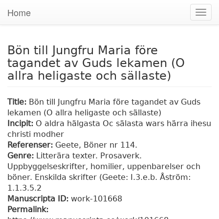
Home
Togg
navig
Bön till Jungfru Maria före
tagandet av Guds lekamen (O
allra heligaste och sällaste)
Title:
Bön till Jungfru Maria före tagandet av Guds
lekamen (O allra heligaste och sällaste)
Incipit:
O aldra hälgasta Oc sälasta wars härra ihesu
christi modher
Referenser:
Geete, Böner nr 114.
Genre:
Litterära texter. Prosaverk.
Uppbyggelseskrifter, homilier, uppenbarelser och
böner. Enskilda skrifter (Geete: I.3.e.b. Åström:
1.1.3.5.2
Manuscripta ID:
work-101668
Permalink: