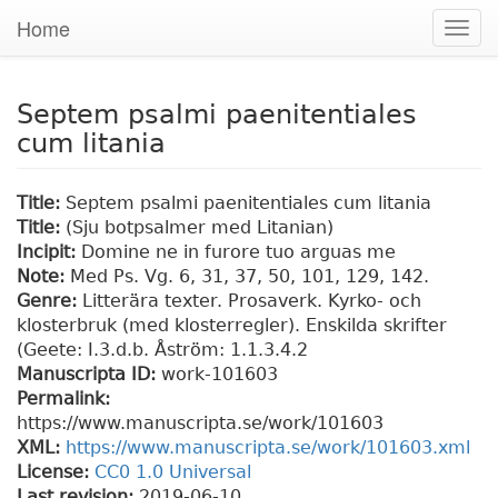
Home
Togg
navig
Septem psalmi paenitentiales
cum litania
Title:
Septem psalmi paenitentiales cum litania
Title:
(Sju botpsalmer med Litanian)
Incipit:
Domine ne in furore tuo arguas me
Note:
Med Ps. Vg. 6, 31, 37, 50, 101, 129, 142.
Genre:
Litterära texter. Prosaverk. Kyrko- och
klosterbruk (med klosterregler). Enskilda skrifter
(Geete: I.3.d.b. Åström: 1.1.3.4.2
Manuscripta ID:
work-101603
Permalink:
https://www.manuscripta.se/work/101603
XML:
https://www.manuscripta.se/work/101603.xml
License:
CC0 1.0 Universal
Last revision:
2019-06-10