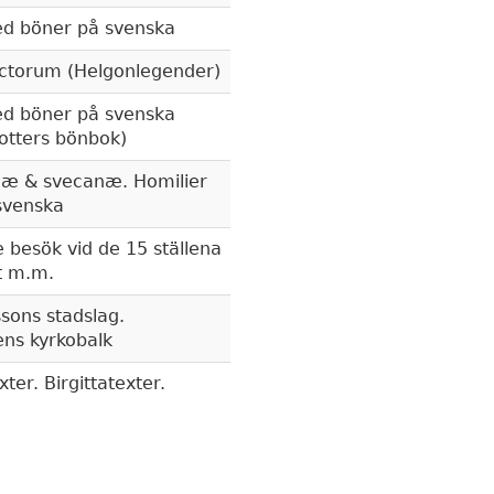
d böner på svenska
ctorum (Helgonlegender)
d böner på svenska
otters bönbok)
næ & svecanæ. Homilier
 svenska
e besök vid de 15 ställena
it m.m.
sons stadslag.
ns kyrkobalk
xter. Birgittatexter.