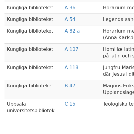
Kungliga biblioteket
A 36
Horarium me
Kungliga biblioteket
A 54
Legenda san
Kungliga biblioteket
A 82 a
Horarium me
(Anna Karlsd
Kungliga biblioteket
A 107
Homiliæ lati
på latin och
Kungliga biblioteket
A 118
Jungfru Mari
där Jesus lid
Kungliga biblioteket
B 47
Magnus Eriks
Upplandslage
Uppsala
C 15
Teologiska te
universitetsbibliotek