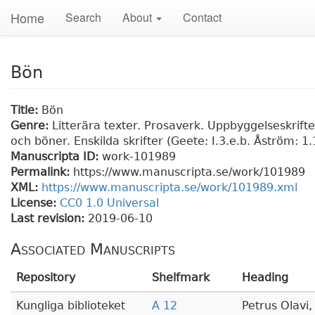
Home
Search
About
Contact
Bön
Title:
Bön
Genre:
Litterära texter. Prosaverk. Uppbyggelseskrift
och böner. Enskilda skrifter (Geete: I.3.e.b. Åström: 1.
Manuscripta ID:
work-101989
Permalink:
https://www.manuscripta.se/work/101989
XML:
https://www.manuscripta.se/work/101989.xml
License:
CC0 1.0 Universal
Last revision:
2019-06-10
Associated Manuscripts
Repository
Shelfmark
Heading
Kungliga biblioteket
A 12
Petrus Olavi,