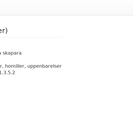
er)
ga skapara
er, homilier, uppenbarelser
1.3.5.2