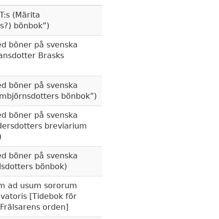
T:s (Märita
rs?) bönbok
)
d böner på svenska
ansdotter Brasks
d böner på svenska
mbjörnsdotters bönbok
)
d böner på svenska
dersdotters breviarium
)
d böner på svenska
lsdotters bönbok)
um ad usum sororum
lvatoris [Tidebok för
 Frälsarens orden]