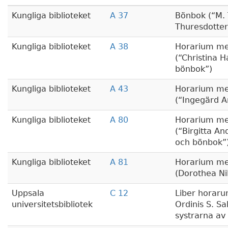
Kungliga biblioteket
A 37
Bönbok (
M. 
Thuresdotte
Kungliga biblioteket
A 38
Horarium me
(
Christina H
bönbok
)
Kungliga biblioteket
A 43
Horarium me
(
Ingegärd A
Kungliga biblioteket
A 80
Horarium me
(
Birgitta An
och bönbok
Kungliga biblioteket
A 81
Horarium me
(Dorothea Ni
Uppsala
C 12
Liber horar
universitetsbibliotek
Ordinis S. Sa
systrarna av