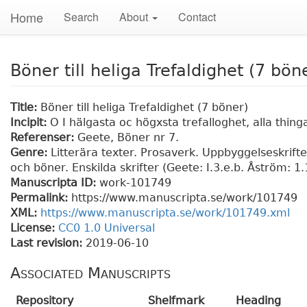
Home
Search
About
Contact
Böner till heliga Trefaldighet (7 bön
Title:
Böner till heliga Trefaldighet (7 böner)
Incipit:
O I hälgasta oc högxsta trefalloghet, alla thin
Referenser:
Geete, Böner nr 7.
Genre:
Litterära texter. Prosaverk. Uppbyggelseskrift
och böner. Enskilda skrifter (Geete: I.3.e.b. Åström: 1.
Manuscripta ID:
work-101749
Permalink:
https://www.manuscripta.se/work/101749
XML:
https://www.manuscripta.se/work/101749.xml
License:
CC0 1.0 Universal
Last revision:
2019-06-10
Associated Manuscripts
Repository
Shelfmark
Heading