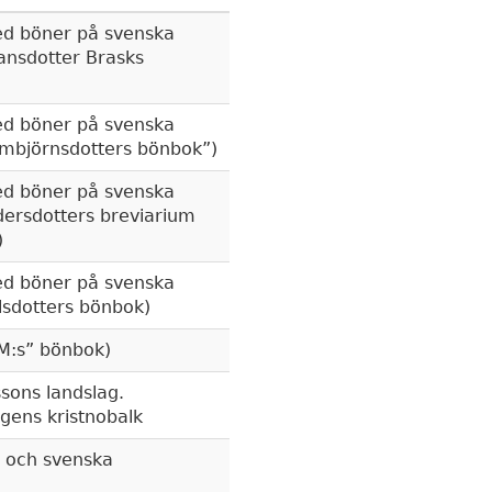
d böner på svenska
ansdotter Brasks
d böner på svenska
mbjörnsdotters bönbok
)
d böner på svenska
dersdotters breviarium
)
d böner på svenska
lsdotters bönbok)
M:s
bönbok)
sons landslag.
ens kristnobalk
n och svenska