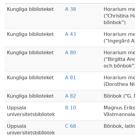
Kungliga biblioteket
A 38
Horarium me
(
Christina H
bönbok
)
Kungliga biblioteket
A 43
Horarium me
(
Ingegärd A
Kungliga biblioteket
A 80
Horarium me
(
Birgitta An
och bönbok
Kungliga biblioteket
A 81
Horarium me
(Dorothea Ni
Kungliga biblioteket
A 82
Bönbok (
G. 
Uppsala
B 10
Magnus Eriks
universitetsbibliotek
Västmannalag
Uppsala
C 68
Bönbok, lati
universitetsbibliotek