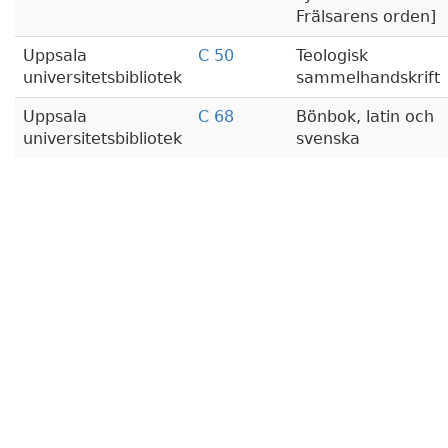
Frälsarens orden]
Uppsala
C 50
Teologisk
universitetsbibliotek
sammelhandskrift
Uppsala
C 68
Bönbok, latin och
universitetsbibliotek
svenska