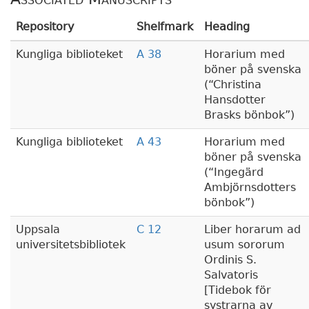
Repository
Shelfmark
Heading
Kungliga biblioteket
A 38
Horarium med
böner på svenska
(
Christina
Hansdotter
Brasks bönbok
)
Kungliga biblioteket
A 43
Horarium med
böner på svenska
(
Ingegärd
Ambjörnsdotters
bönbok
)
Uppsala
C 12
Liber horarum ad
universitetsbibliotek
usum sororum
Ordinis S.
Salvatoris
[Tidebok för
systrarna av