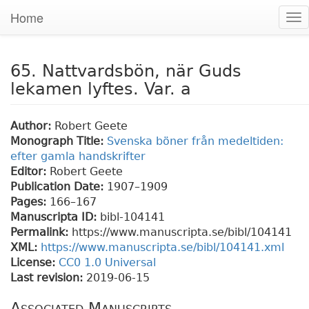
Home
To
nav
65. Nattvardsbön, när Guds
lekamen lyftes. Var. a
Author:
Robert Geete
Monograph Title:
Svenska böner från medeltiden:
efter gamla handskrifter
Editor:
Robert Geete
Publication Date:
1907–1909
Pages:
166
–167
Manuscripta ID:
bibl-104141
Permalink:
https://www.manuscripta.se/bibl/104141
XML:
https://www.manuscripta.se/bibl/104141.xml
License:
CC0 1.0 Universal
Last revision:
2019-06-15
Associated Manuscripts