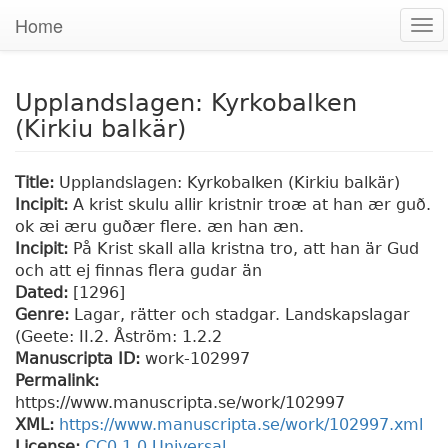
Home
Tog
nav
Upplandslagen: Kyrkobalken
(Kirkiu balkär)
Title:
Upplandslagen: Kyrkobalken (Kirkiu balkär)
Incipit:
A krist skulu allir kristnir troæ at han ær guð.
ok æi æru guðær flere. æn han æn.
Incipit:
På Krist skall alla kristna tro, att han är Gud
och att ej finnas flera gudar än
Dated:
[1296]
Genre:
Lagar, rätter och stadgar. Landskapslagar
(Geete: II.2. Åström: 1.2.2
Manuscripta ID:
work-102997
Permalink:
https://www.manuscripta.se/work/102997
XML:
https://www.manuscripta.se/work/102997.xml
License:
CC0 1.0 Universal