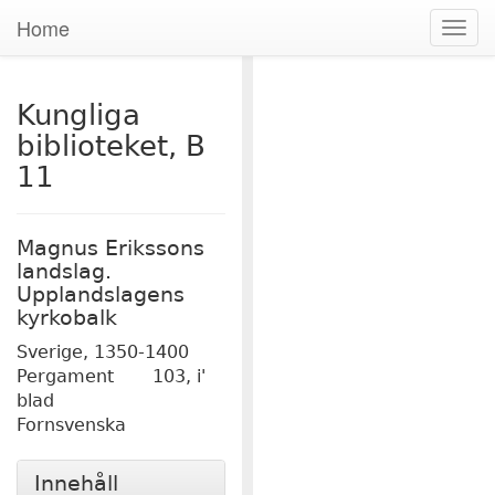
Home
Togg
navig
Kungliga
biblioteket, B
11
Magnus Erikssons
landslag.
Upplandslagens
kyrkobalk
Sverige,
1350-1400
Pergament
103, i'
blad
Fornsvenska
Innehåll