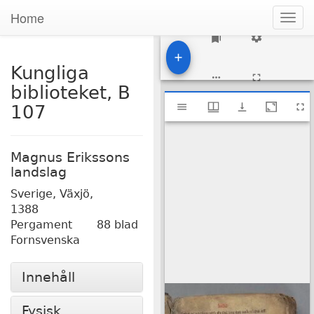
Home
Togg
navig
1
Kungliga
biblioteket, B
Mirador
Kungliga biblioteket, B 107
107
viewer
Magnus Erikssons
landslag
Sverige, Växjö,
1388
Pergament
88 blad
Fornsvenska
Innehåll
Fysisk