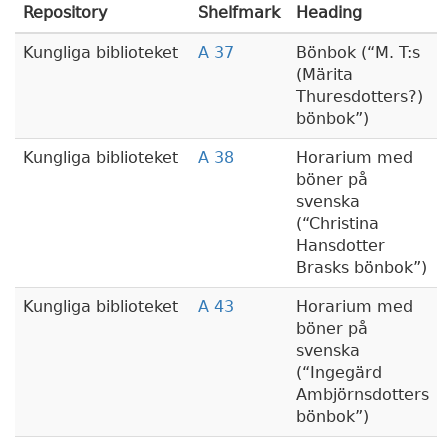
Repository
Shelfmark
Heading
Kungliga biblioteket
A 37
Bönbok (
M. T:s
(Märita
Thuresdotters?)
bönbok
)
Kungliga biblioteket
A 38
Horarium med
böner på
svenska
(
Christina
Hansdotter
Brasks bönbok
)
Kungliga biblioteket
A 43
Horarium med
böner på
svenska
(
Ingegärd
Ambjörnsdotters
bönbok
)