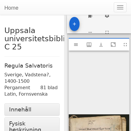
Home
Togg
navig
1
Uppsala
universitetsbibliotek,
Mirador
Uppsala universitetsbibliotek, C 25
C 25
viewer
Regula Salvatoris
Sverige, Vadstena?,
1400-1500
Pergament
81 blad
Latin, Fornsvenska
Innehåll
Fysisk
beskrivning