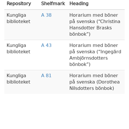
Repository
Shelfmark
Heading
Kungliga
A 38
Horarium med böner
biblioteket
på svenska (
Christina
Hansdotter Brasks
bönbok
)
Kungliga
A 43
Horarium med böner
biblioteket
på svenska (
Ingegärd
Ambjörnsdotters
bönbok
)
Kungliga
A 81
Horarium med böner
biblioteket
på svenska (Dorothea
Nilsdotters bönbok)