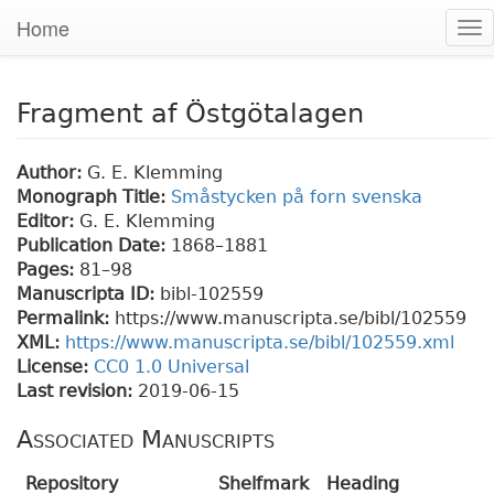
Home
To
nav
Fragment af Östgötalagen
Author:
G. E. Klemming
Monograph Title:
Småstycken på forn svenska
Editor:
G. E. Klemming
Publication Date:
1868–1881
Pages:
81
–98
Manuscripta ID:
bibl-102559
Permalink:
https://www.manuscripta.se/bibl/102559
XML:
https://www.manuscripta.se/bibl/102559.xml
License:
CC0 1.0 Universal
Last revision:
2019-06-15
Associated Manuscripts
Repository
Shelfmark
Heading