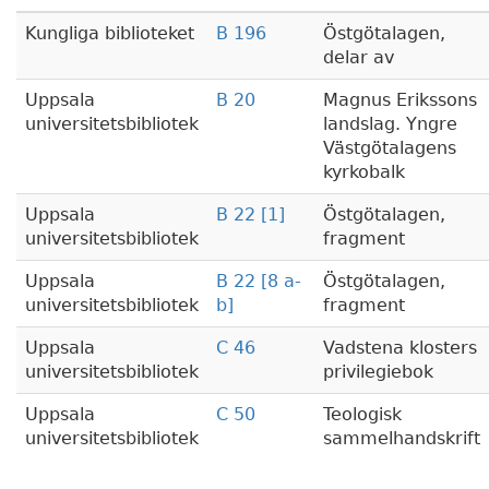
Kungliga biblioteket
B 196
Östgötalagen,
delar av
Uppsala
B 20
Magnus Erikssons
universitetsbibliotek
landslag. Yngre
Västgötalagens
kyrkobalk
Uppsala
B 22 [1]
Östgötalagen,
universitetsbibliotek
fragment
Uppsala
B 22 [8 a-
Östgötalagen,
universitetsbibliotek
b]
fragment
Uppsala
C 46
Vadstena klosters
universitetsbibliotek
privilegiebok
Uppsala
C 50
Teologisk
universitetsbibliotek
sammelhandskrift