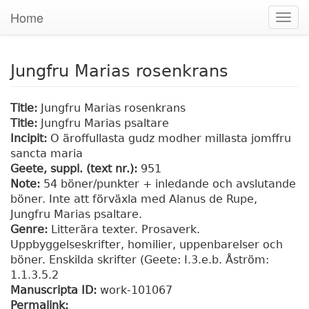
Home
Togg
navig
Jungfru Marias rosenkrans
Title:
Jungfru Marias rosenkrans
Title:
Jungfru Marias psaltare
Incipit:
O äroffullasta gudz modher millasta jomffru
sancta maria
Geete, suppl. (text nr.):
951
Note:
54 böner/punkter + inledande och avslutande
böner. Inte att förväxla med Alanus de Rupe,
Jungfru Marias psaltare.
Genre:
Litterära texter. Prosaverk.
Uppbyggelseskrifter, homilier, uppenbarelser och
böner. Enskilda skrifter (Geete: I.3.e.b. Åström:
1.1.3.5.2
Manuscripta ID:
work-101067
Permalink: