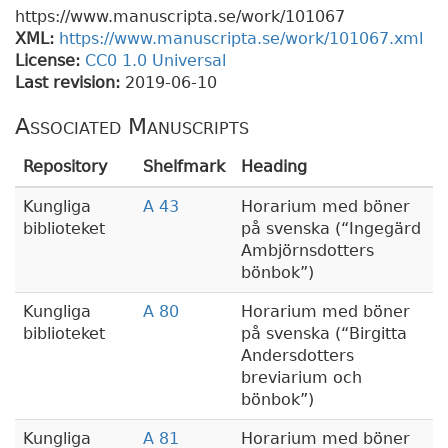
https://www.manuscripta.se/work/101067
XML:
https://www.manuscripta.se/work/101067.xml
License:
CC0 1.0 Universal
Last revision:
2019-06-10
Associated Manuscripts
Repository
Shelfmark
Heading
Kungliga
A 43
Horarium med böner
biblioteket
på svenska (
Ingegärd
Ambjörnsdotters
bönbok
)
Kungliga
A 80
Horarium med böner
biblioteket
på svenska (
Birgitta
Andersdotters
breviarium och
bönbok
)
Kungliga
A 81
Horarium med böner