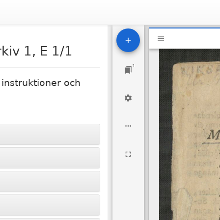
Mirador
Riksantikvari
viewer
iv 1, E 1/1
1
 instruktioner och