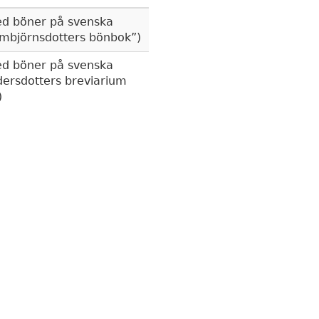
d böner på svenska
mbjörnsdotters bönbok
)
d böner på svenska
dersdotters breviarium
)