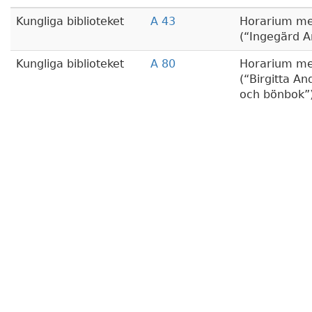
Kungliga biblioteket
A 43
Horarium me
(
Ingegärd A
Kungliga biblioteket
A 80
Horarium me
(
Birgitta An
och bönbok