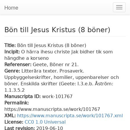
Home
Togg
navig
Bön till Jesus Kristus (8 böner)
Title:
Bön till Jesus Kristus (8 böner)
Incipit:
O härra ihesu christe Jak bidher tik som
hängdhe a korseno
Referenser:
Geete, Böner nr 21.
Genre:
Litterära texter. Prosaverk.
Uppbyggelseskrifter, homilier, uppenbarelser och
böner. Enskilda skrifter (Geete: I.3.e.b. Åström:
1.1.3.5.2
Manuscripta ID:
work-101767
Permalink:
https://www.manuscripta.se/work/101767
XML:
https://www.manuscripta.se/work/101767.xml
License:
CC0 1.0 Universal
Last revision:
2019-06-10