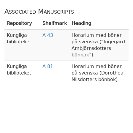
Associated Manuscripts
Repository
Shelfmark
Heading
Kungliga
A 43
Horarium med böner
biblioteket
på svenska (
Ingegärd
Ambjörnsdotters
bönbok
)
Kungliga
A 81
Horarium med böner
biblioteket
på svenska (Dorothea
Nilsdotters bönbok)