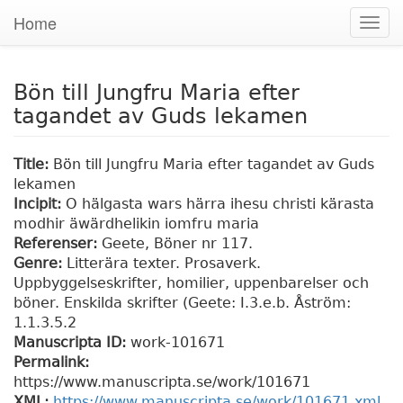
Home
Togg
navig
Bön till Jungfru Maria efter
tagandet av Guds lekamen
Title:
Bön till Jungfru Maria efter tagandet av Guds
lekamen
Incipit:
O hälgasta wars härra ihesu christi kärasta
modhir äwärdhelikin iomfru maria
Referenser:
Geete, Böner nr 117.
Genre:
Litterära texter. Prosaverk.
Uppbyggelseskrifter, homilier, uppenbarelser och
böner. Enskilda skrifter (Geete: I.3.e.b. Åström:
1.1.3.5.2
Manuscripta ID:
work-101671
Permalink:
https://www.manuscripta.se/work/101671
XML:
https://www.manuscripta.se/work/101671.xml