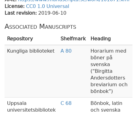
License:
CC0 1.0 Universal
Last revision:
2019-06-10
Associated Manuscripts
Repository
Shelfmark
Heading
Kungliga biblioteket
A 80
Horarium med
böner på
svenska
(
Birgitta
Andersdotters
breviarium och
bönbok
)
Uppsala
C 68
Bönbok, latin
universitetsbibliotek
och svenska