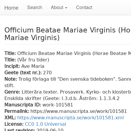
Home
Search
About
Contact
Officium Beatae Mariae Virginis (H
Mariae Virginis)
Title:
Officium Beatae Mariae Virginis (Horae Beatae M
Title:
(Vår fru tider)
Incipit:
Ave Maria
Geete (text nr.):
270
Note:
Trolig förlaga till "Den svenska tideboken". Sann
stift.
Genre:
Litterära texter. Prosaverk. Kyrko- och kloster
Enskilda skrifter (Geete: I.3.d.b. Åström: 1.1.3.4.2
Manuscripta ID:
work-101581
Permalink:
https://www.manuscripta.se/work/101581
XML:
https://www.manuscripta.se/work/101581.xml
License:
CC0 1.0 Universal
Last revision:
2019-06-10