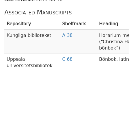
Associated Manuscripts
Repository
Shelfmark
Heading
Kungliga biblioteket
A 38
Horarium me
(
Christina H
bönbok
)
Uppsala
C 68
Bönbok, lati
universitetsbibliotek