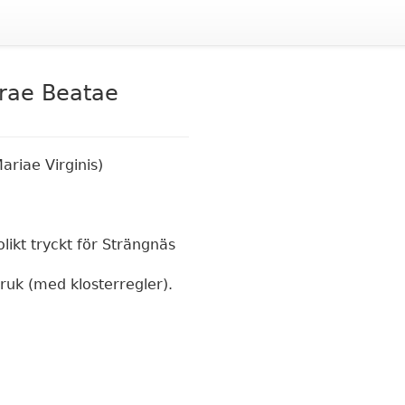
orae Beatae
ariae Virginis)
olikt tryckt för Strängnäs
bruk (med klosterregler).