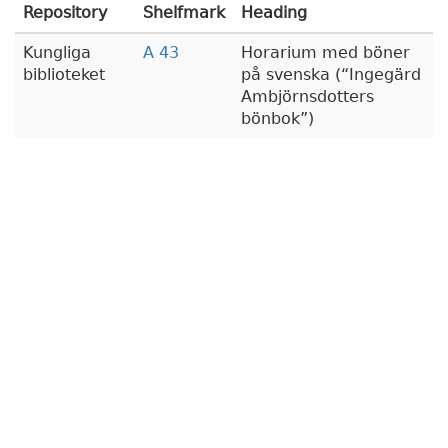
Repository
Shelfmark
Heading
Kungliga
A 43
Horarium med böner
biblioteket
på svenska (
Ingegärd
Ambjörnsdotters
bönbok
)