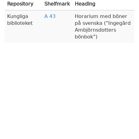
Repository
Shelfmark
Heading
Kungliga
A 43
Horarium med böner
biblioteket
på svenska (
Ingegärd
Ambjörnsdotters
bönbok
)