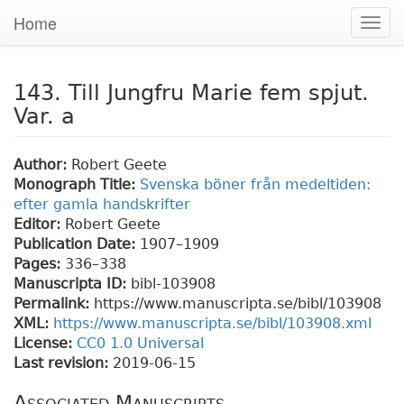
Home
Togg
navig
143. Till Jungfru Marie fem spjut.
Var. a
Author:
Robert Geete
Monograph Title:
Svenska böner från medeltiden:
efter gamla handskrifter
Editor:
Robert Geete
Publication Date:
1907–1909
Pages:
336
–338
Manuscripta ID:
bibl-103908
Permalink:
https://www.manuscripta.se/bibl/103908
XML:
https://www.manuscripta.se/bibl/103908.xml
License:
CC0 1.0 Universal
Last revision:
2019-06-15
Associated Manuscripts