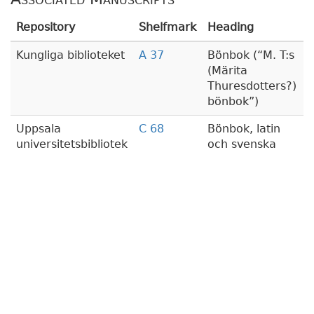
Repository
Shelfmark
Heading
Kungliga biblioteket
A 37
Bönbok (
M. T:s
(Märita
Thuresdotters?)
bönbok
)
Uppsala
C 68
Bönbok, latin
universitetsbibliotek
och svenska