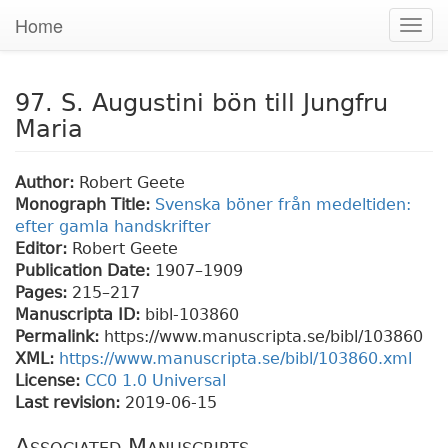
Home
Togg
navig
97. S. Augustini bön till Jungfru
Maria
Author:
Robert Geete
Monograph Title:
Svenska böner från medeltiden:
efter gamla handskrifter
Editor:
Robert Geete
Publication Date:
1907–1909
Pages:
215
–217
Manuscripta ID:
bibl-103860
Permalink:
https://www.manuscripta.se/bibl/103860
XML:
https://www.manuscripta.se/bibl/103860.xml
License:
CC0 1.0 Universal
Last revision:
2019-06-15
Associated Manuscripts