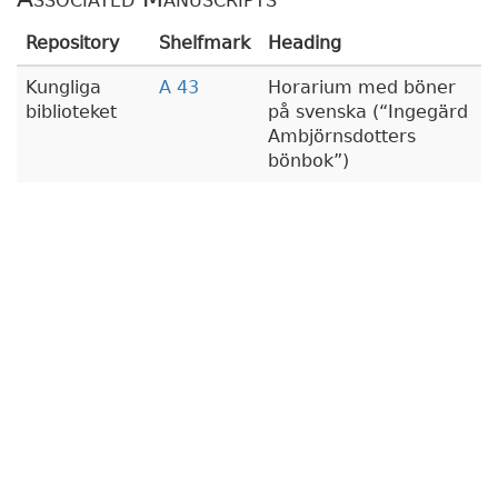
Repository
Shelfmark
Heading
Kungliga
A 43
Horarium med böner
biblioteket
på svenska (
Ingegärd
Ambjörnsdotters
bönbok
)