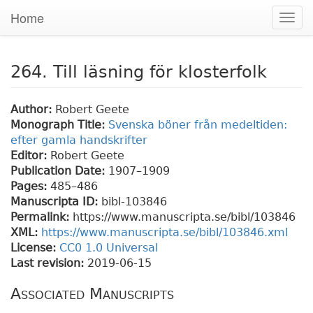
Home
Togg
navig
264. Till läsning för klosterfolk
Author:
Robert Geete
Monograph Title:
Svenska böner från medeltiden:
efter gamla handskrifter
Editor:
Robert Geete
Publication Date:
1907–1909
Pages:
485
–486
Manuscripta ID:
bibl-103846
Permalink:
https://www.manuscripta.se/bibl/103846
XML:
https://www.manuscripta.se/bibl/103846.xml
License:
CC0 1.0 Universal
Last revision:
2019-06-15
Associated Manuscripts