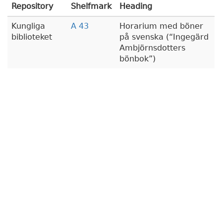
Repository
Shelfmark
Heading
Kungliga
A 43
Horarium med böner
biblioteket
på svenska (
Ingegärd
Ambjörnsdotters
bönbok
)