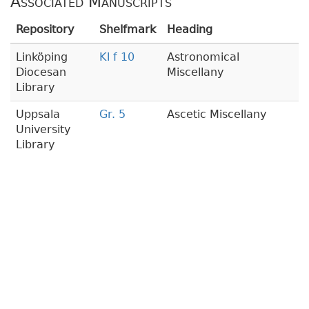
Associated Manuscripts
Repository
Shelfmark
Heading
Linköping
Kl f 10
Astronomical
Diocesan
Miscellany
Library
Uppsala
Gr. 5
Ascetic Miscellany
University
Library