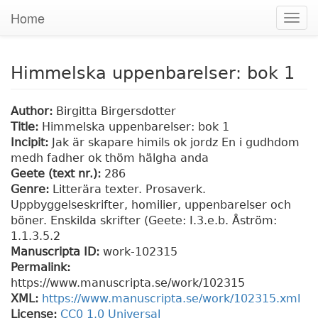
Home
Togg
navig
Himmelska uppenbarelser: bok 1
Author:
Birgitta Birgersdotter
Title:
Himmelska uppenbarelser: bok 1
Incipit:
Jak är skapare himils ok jordz En i gudhdom
medh fadher ok thöm hälgha anda
Geete (text nr.):
286
Genre:
Litterära texter. Prosaverk.
Uppbyggelseskrifter, homilier, uppenbarelser och
böner. Enskilda skrifter (Geete: I.3.e.b. Åström:
1.1.3.5.2
Manuscripta ID:
work-102315
Permalink:
https://www.manuscripta.se/work/102315
XML:
https://www.manuscripta.se/work/102315.xml
License:
CC0 1.0 Universal