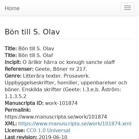
Home
Togg
navig
Bön till S. Olav
Title:
Bön till S. Olav
Title:
Bön till S. Olaf
Incipit:
O ärlikir härra oc konugh sancte olaff
Referenser:
Geete, Böner nr 217.
Genre:
Litterära texter. Prosaverk.
Uppbyggelseskrifter, homilier, uppenbarelser och
böner. Enskilda skrifter (Geete: I.3.e.b. Åström:
1.1.3.5.2
Manuscripta ID:
work-101874
Permalink:
https://www.manuscripta.se/work/101874
XML:
https://www.manuscripta.se/work/101874.xml
License:
CC0 1.0 Universal
Last revision:
2019-06-10