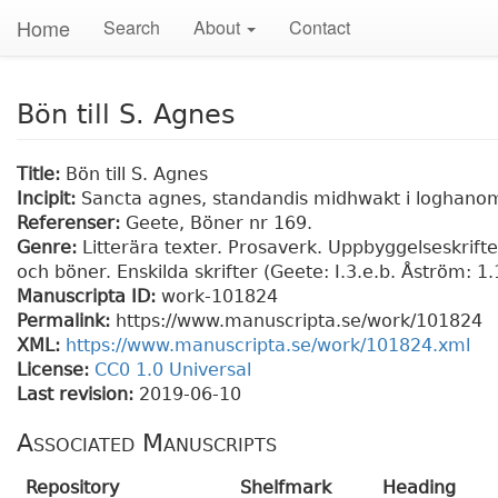
Home
Search
About
Contact
Bön till S. Agnes
Title:
Bön till S. Agnes
Incipit:
Sancta agnes, standandis midhwakt i loghano
Referenser:
Geete, Böner nr 169.
Genre:
Litterära texter. Prosaverk. Uppbyggelseskrift
och böner. Enskilda skrifter (Geete: I.3.e.b. Åström: 1.
Manuscripta ID:
work-101824
Permalink:
https://www.manuscripta.se/work/101824
XML:
https://www.manuscripta.se/work/101824.xml
License:
CC0 1.0 Universal
Last revision:
2019-06-10
Associated Manuscripts
Repository
Shelfmark
Heading