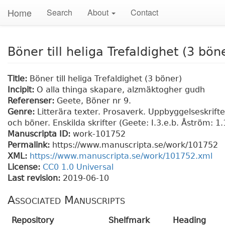
Home
Search
About
Contact
Böner till heliga Trefaldighet (3 bön
Title:
Böner till heliga Trefaldighet (3 böner)
Incipit:
O alla thinga skapare, alzmäktogher gudh
Referenser:
Geete, Böner nr 9.
Genre:
Litterära texter. Prosaverk. Uppbyggelseskrift
och böner. Enskilda skrifter (Geete: I.3.e.b. Åström: 1.
Manuscripta ID:
work-101752
Permalink:
https://www.manuscripta.se/work/101752
XML:
https://www.manuscripta.se/work/101752.xml
License:
CC0 1.0 Universal
Last revision:
2019-06-10
Associated Manuscripts
Repository
Shelfmark
Heading