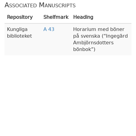
Associated Manuscripts
Repository
Shelfmark
Heading
Kungliga
A 43
Horarium med böner
biblioteket
på svenska (
Ingegärd
Ambjörnsdotters
bönbok
)