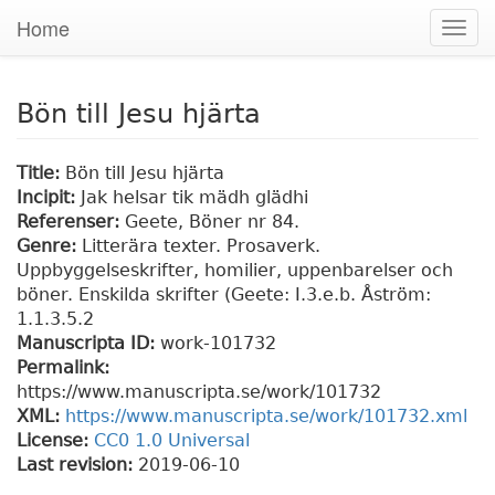
Home
Togg
navig
Bön till Jesu hjärta
Title:
Bön till Jesu hjärta
Incipit:
Jak helsar tik mädh glädhi
Referenser:
Geete, Böner nr 84.
Genre:
Litterära texter. Prosaverk.
Uppbyggelseskrifter, homilier, uppenbarelser och
böner. Enskilda skrifter (Geete: I.3.e.b. Åström:
1.1.3.5.2
Manuscripta ID:
work-101732
Permalink:
https://www.manuscripta.se/work/101732
XML:
https://www.manuscripta.se/work/101732.xml
License:
CC0 1.0 Universal
Last revision:
2019-06-10