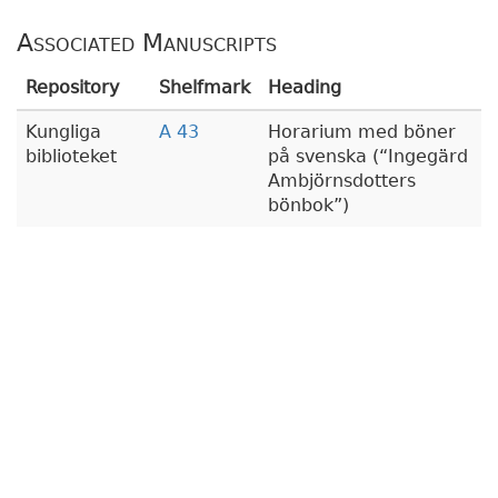
Associated Manuscripts
Repository
Shelfmark
Heading
Kungliga
A 43
Horarium med böner
biblioteket
på svenska (
Ingegärd
Ambjörnsdotters
bönbok
)