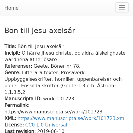
Home
Togg
navig
Bön till Jesu axelsår
Title:
Bön till Jesu axelsår
Incipit:
O härre jhesu christe, oc aldra älskelighaste
wärdhena atherlösare
Referenser:
Geete, Böner nr 78.
Genre:
Litterära texter. Prosaverk.
Uppbyggelseskrifter, homilier, uppenbarelser och
böner. Enskilda skrifter (Geete: I.3.e.b. Åström:
1.1.3.5.2
Manuscripta ID:
work-101723
Permalink:
https://www.manuscripta.se/work/101723
XML:
https://www.manuscripta.se/work/101723.xml
License:
CC0 1.0 Universal
Last revision:
2019-06-10