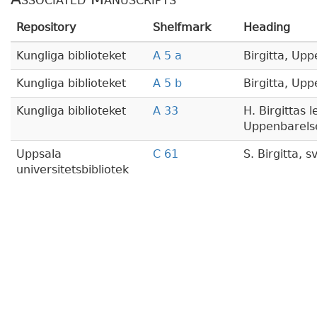
Repository
Shelfmark
Heading
Kungliga biblioteket
A 5 a
Birgitta, Up
Kungliga biblioteket
A 5 b
Birgitta, Up
Kungliga biblioteket
A 33
H. Birgittas l
Uppenbarelser
Uppsala
C 61
S. Birgitta, 
universitetsbibliotek