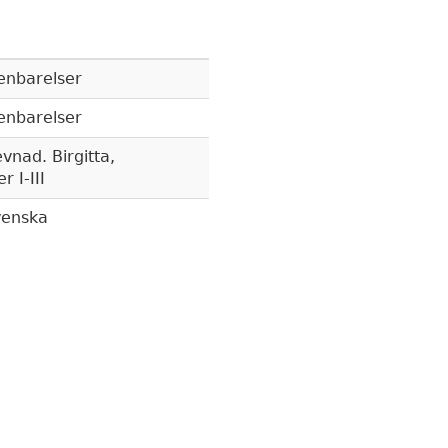
penbarelser
penbarelser
evnad. Birgitta,
 I-III
svenska