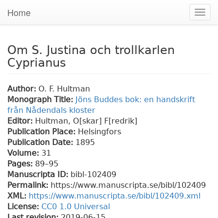
Home
Togg
navig
Om S. Justina och trollkarlen
Cyprianus
Author:
O. F. Hultman
Monograph Title:
Jöns Buddes bok: en handskrift
från Nådendals kloster
Editor:
Hultman, O[skar] F[redrik]
Publication Place:
Helsingfors
Publication Date:
1895
Volume:
31
Pages:
89
–95
Manuscripta ID:
bibl-102409
Permalink:
https://www.manuscripta.se/bibl/102409
XML:
https://www.manuscripta.se/bibl/102409.xml
License:
CC0 1.0 Universal
Last revision:
2019-06-15