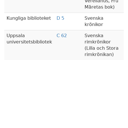
Verelianus, Fru
Märetas bok)
Kungliga biblioteket
D 5
Svenska
krönikor
Uppsala
C 62
Svenska
universitetsbibliotek
rimkrönikor
(Lilla och Stora
rimkrönikan)