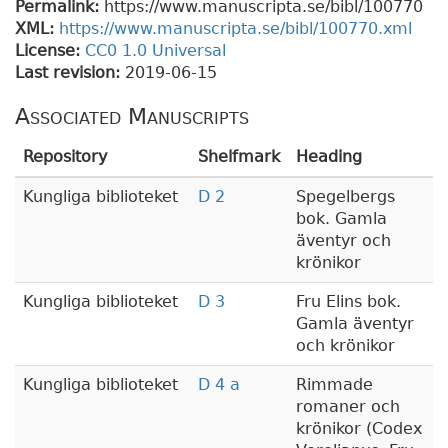
Permalink:
https://www.manuscripta.se/bibl/100770
XML:
https://www.manuscripta.se/bibl/100770.xml
License:
CC0 1.0 Universal
Last revision:
2019-06-15
Associated Manuscripts
Repository
Shelfmark
Heading
Kungliga biblioteket
D 2
Spegelbergs
bok. Gamla
äventyr och
krönikor
Kungliga biblioteket
D 3
Fru Elins bok.
Gamla äventyr
och krönikor
Kungliga biblioteket
D 4 a
Rimmade
romaner och
krönikor (Codex