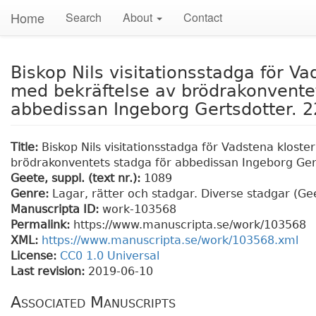
Home
Search
About
Contact
Biskop Nils visitationsstadga för Va
med bekräftelse av brödrakonventet
abbedissan Ingeborg Gertsdotter. 
Title:
Biskop Nils visitationsstadga för Vadstena klost
brödrakonventets stadga för abbedissan Ingeborg Ger
Geete, suppl. (text nr.):
1089
Genre:
Lagar, rätter och stadgar. Diverse stadgar (Gee
Manuscripta ID:
work-103568
Permalink:
https://www.manuscripta.se/work/103568
XML:
https://www.manuscripta.se/work/103568.xml
License:
CC0 1.0 Universal
Last revision:
2019-06-10
Associated Manuscripts