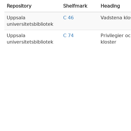
Repository
Shelfmark
Heading
Uppsala
C 46
Vadstena klos
universitetsbibliotek
Uppsala
C 74
Privilegier o
universitetsbibliotek
kloster