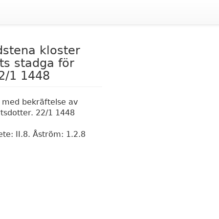
dstena kloster
s stadga för
22/1 1448
er med bekräftelse av
tsdotter. 22/1 1448
te: II.8. Åström: 1.2.8