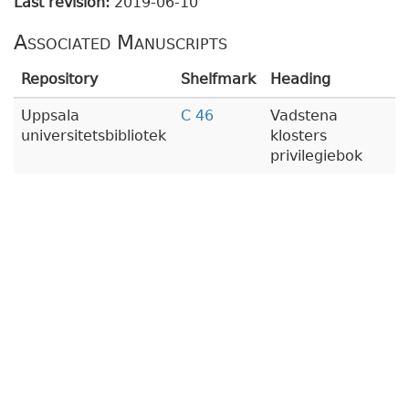
Last revision:
2019-06-10
Associated Manuscripts
Repository
Shelfmark
Heading
Uppsala
C 46
Vadstena
universitetsbibliotek
klosters
privilegiebok