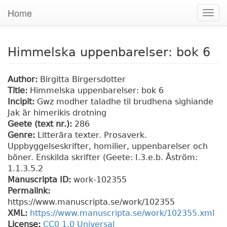
Home
Togg
navig
Himmelska uppenbarelser: bok 6
Author:
Birgitta Birgersdotter
Title:
Himmelska uppenbarelser: bok 6
Incipit:
Gwz modher taladhe til brudhena sighiande
Jak är himerikis drotning
Geete (text nr.):
286
Genre:
Litterära texter. Prosaverk.
Uppbyggelseskrifter, homilier, uppenbarelser och
böner. Enskilda skrifter (Geete: I.3.e.b. Åström:
1.1.3.5.2
Manuscripta ID:
work-102355
Permalink:
https://www.manuscripta.se/work/102355
XML:
https://www.manuscripta.se/work/102355.xml
License:
CC0 1.0 Universal