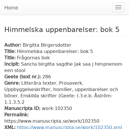
Home
Togg
navig
Himmelska uppenbarelser: bok 5
Author:
Birgitta Birgersdotter
Title:
Himmelska uppenbarelser: bok 5
Title:
Frågornas bok
Incipit:
Sancta birgitta sagdhe Jak saa j himpnenom
een stool
Geete (text nr.):
286
Genre:
Litterära texter. Prosaverk.
Uppbyggelseskrifter, homilier, uppenbarelser och
böner. Enskilda skrifter (Geete: I.3.e.b. Åström:
1.1.3.5.2
Manuscripta ID:
work-102350
Permalink:
https://www.manuscripta.se/work/102350
XML:
https://www.manuscripta.se/work/102350.xml